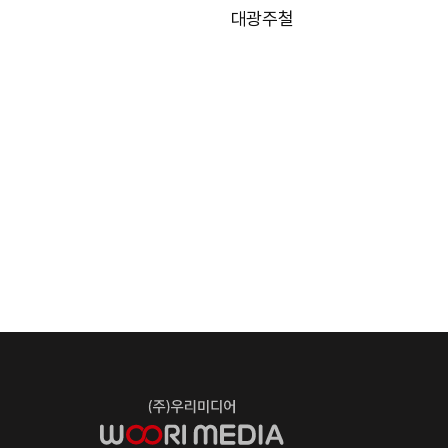
대광주철
맨끝