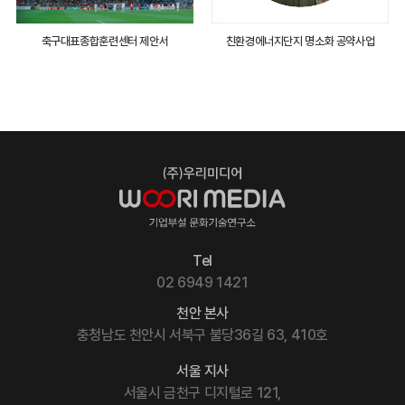
축구대표종합훈련센터 제안서
친환경에너지단지 명소화 공약사업
Tel
02 6949 1421
천안 본사
충청남도 천안시 서북구 불당36길 63, 410호
서울 지사
서울시 금천구 디지털로 121,