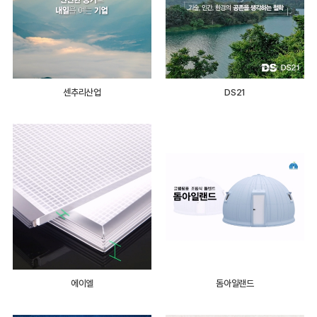
센추리산업
DS21
에이엘
돔아일랜드