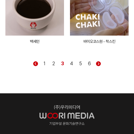
백세인
바이오코스원 - 착스킨
1
2
3
4
5
6