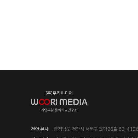
천안 본사
충청남도 천안시 서북구 불당36길 63, 410