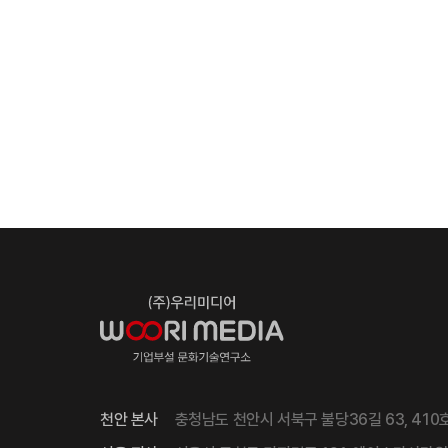
천안 본사
충청남도 천안시 서북구 불당36길 63, 410