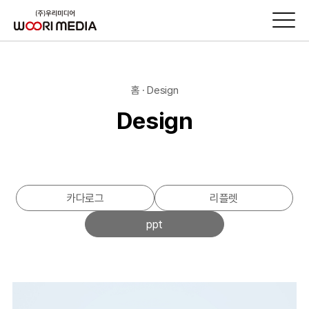
홈 · Design
Design
카다로그
리플렛
ppt