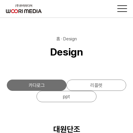
홈 · Design
Design
카다로그
리플렛
ppt