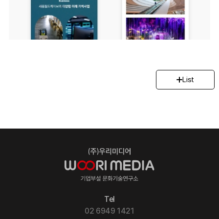
List
Tel
02 6949 1421